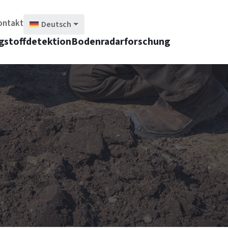
ontakt
Deutsch
gstoffdetektion
Bodenradarforschung